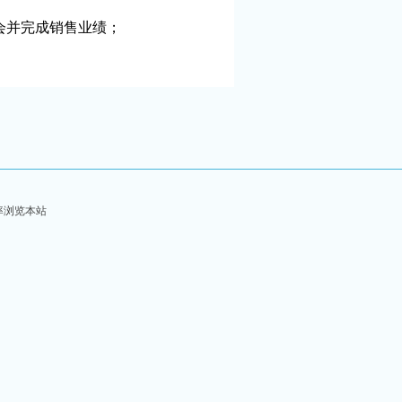
机会并完成销售业绩；
辨率浏览本站