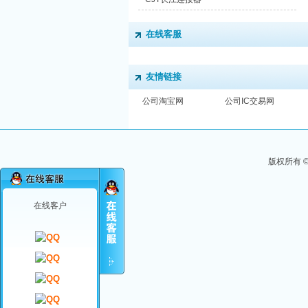
在线客服
友情链接
公司淘宝网
公司IC交易网
版权所有 
在线客户