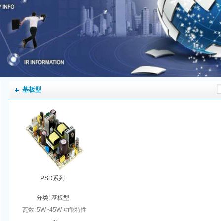
基板型
PSD系列
分类:
基板型
瓦数: 5W~45W 功能特性
...