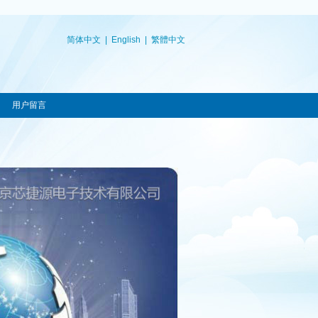
简体中文
|
English
|
繁體中文
用户留言